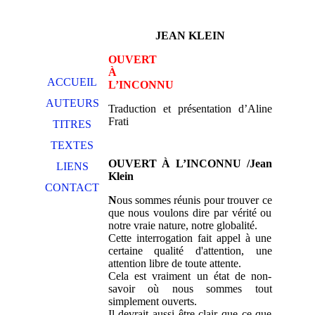
JEAN KLEIN
OUVERT
À
ACCUEIL
L’INCONNU
AUTEURS
Traduction et présentation d’Aline
Frati
TITRES
TEXTES
OUVERT À L’INCONNU /Jean
LIENS
Klein
CONTACT
N
ous sommes réunis pour trouver ce
que nous voulons dire par vérité ou
notre vraie nature, notre globalité.
Cette interrogation fait appel à une
certaine qualité d'attention, une
attention libre de toute attente.
Cela est vraiment un état de non-
savoir où nous sommes tout
simplement ouverts.
Il devrait aussi être clair que ce que